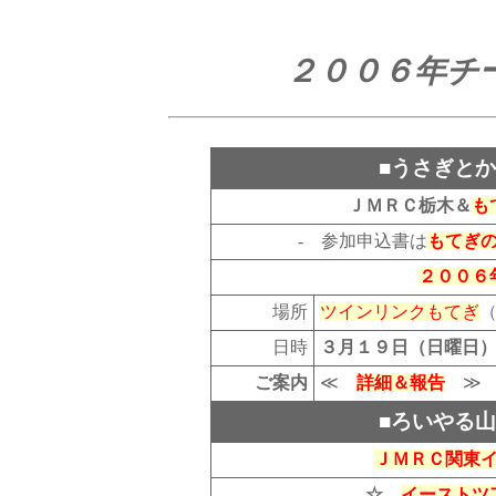
２００６年チ
■うさぎとか
ＪＭＲＣ栃木＆
も
- 参加申込書は
もてぎ
２００６
場所
ツインリンクもてぎ
日時
３月１９日（日曜日
ご案内
≪
詳細＆報告
≫
■ろいやる山
ＪＭＲＣ関東
☆
イーストツ